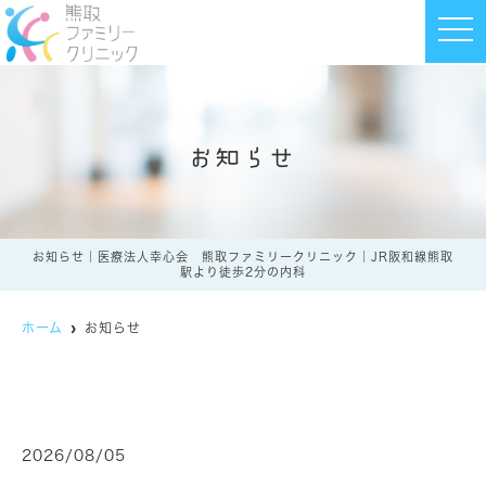
t
o
g
g
l
e
n
a
お知らせ
v
i
g
a
t
i
o
お知らせ｜医療法人幸心会 熊取ファミリークリニック｜JR阪和線熊取
n
駅より徒歩2分の内科
ホーム
お知らせ
2026/08/05