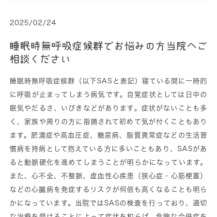
2025/02/24
睡眠時無呼吸症候群でお悩みの方当院へご
相談ください
睡眠時
無呼吸症候群（以下SASと表記）
寝ている間に一時的
に呼吸が止まってしまう病気です。自覚症状としては日中の
眠気やだるさ、いびきなどがあります。症状がないことも多
く、家族や周りの方に指摘されて初めて気が付くこともあり
ます。肥満症や高血圧症、糖尿病、脂質異常症などの生活習
慣病を持病として抱えている方に多いこともあり、SASがあ
ると動脈硬化を進めてしまうことが明らかになっています。
また、心不全、不整脈、虚血性心疾患（狭心症・心筋梗塞）
などの心臓病を発症するリスクが何倍も高くなることも明ら
かになっています。当院ではSASの検査を行っており、適切
な治療を受けることによって症状を和らげ、危険な合併症を